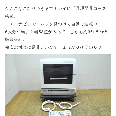
がんこなこびりつきまでキレイに「調理器具コース」
搭載。
「エコナビ」で、ムダを見つけて自動で運転 ！
6人分相当、食器53点が入って、しかも約36dBの低
騒音設計。
格安の機会に是非いかがでしょうかＯ(≧▽≦)Ｏ ♪