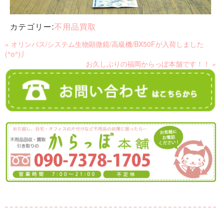
カテゴリー:
不用品買取
« オリンパス/システム生物顕微鏡/高級機/BX50Fが入荷しました
(^o^)丿
お久しぶりの福岡からっぽ本舗です！！ »