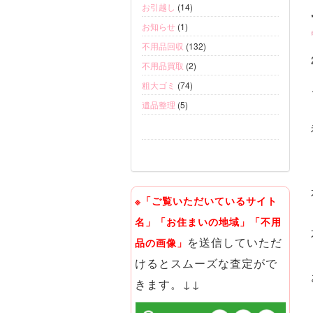
お引越し
(14)
お知らせ
(1)
不用品回収
(132)
不用品買取
(2)
粗大ゴミ
(74)
遺品整理
(5)
※「ご覧いただいているサイト
名」「お住まいの地域」「不用
を送信していただ
品の画像」
けるとスムーズな査定がで
きます。↓↓