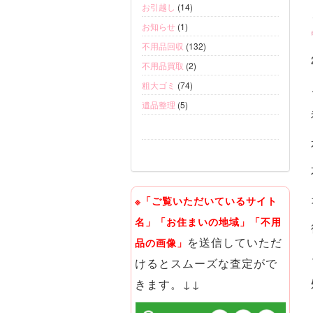
お引越し
(14)
お知らせ
(1)
不用品回収
(132)
不用品買取
(2)
粗大ゴミ
(74)
遺品整理
(5)
※「ご覧いただいているサイト
名」「お住まいの地域」「不用
を送信していただ
品の画像」
けるとスムーズな査定がで
きます。↓↓