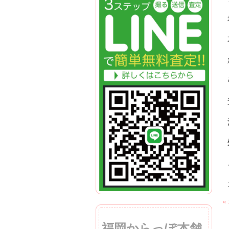
«
福岡からっぽ本舗