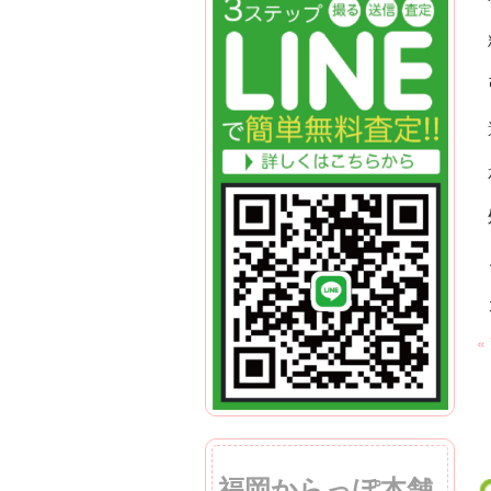
«
福岡からっぽ本舗