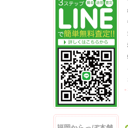
«
福岡からっぽ本舗