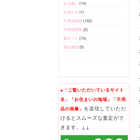
お引越し
(14)
お知らせ
(1)
不用品回収
(132)
不用品買取
(2)
粗大ゴミ
(74)
遺品整理
(5)
※「ご覧いただいているサイト
名」「お住まいの地域」「不用
を送信していただ
品の画像」
けるとスムーズな査定がで
きます。↓↓