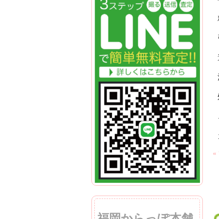
«
福岡からっぽ本舗