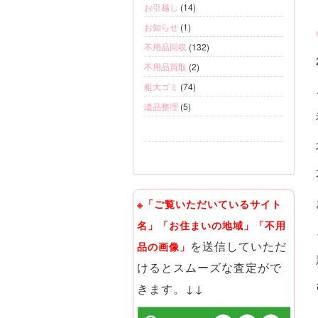
お引越し
(14)
お知らせ
(1)
不用品回収
(132)
不用品買取
(2)
粗大ゴミ
(74)
遺品整理
(5)
※「ご覧いただいているサイト
名」「お住まいの地域」「不用
を送信していただ
品の画像」
けるとスムーズな査定がで
きます。↓↓