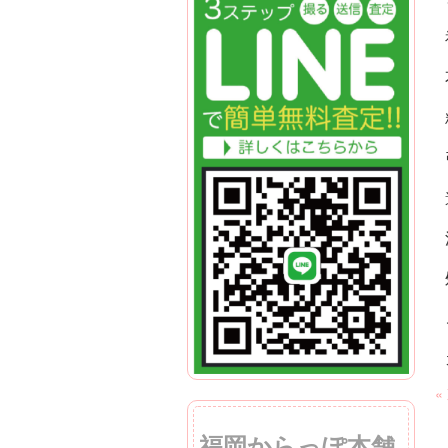
«
福岡からっぽ本舗